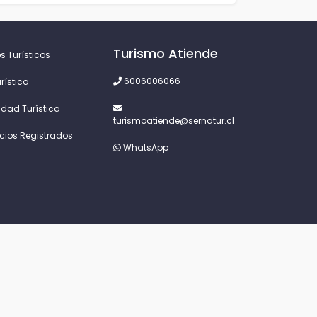
Turismo Atiende
s Turísticos
6006006066
rística
idad Turística
turismoatiende@sernatur.cl
icios Registrados
WhatsApp