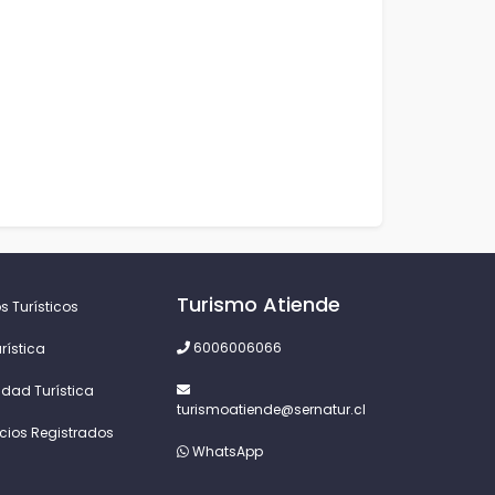
Turismo Atiende
s Turísticos
6006006066
rística
idad Turística
turismoatiende@sernatur.cl
icios Registrados
WhatsApp