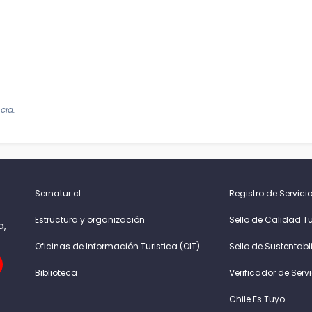
cia.
Sernatur.cl
Registro de Servicio
Estructura y organización
Sello de Calidad Tu
a,
Oficinas de Información Turistica (OIT)
Sello de Sustentabl
Biblioteca
Verificador de Serv
Chile Es Tuyo