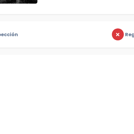
pección
Reg