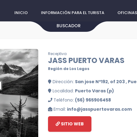
INICIO
INFORMACIÓN PARA EL TURISTA
OFICINAS
BUSCADOR
Receptiva
JASS PUERTO VARAS
Región de Los Lagos
Dirección:
San jose Nº192, of 203 , Pu
Localidad:
Puerto Varas (p)
Teléfono:
(56) 965906458
Email:
info@jasspuertovaras.com
SITIO WEB