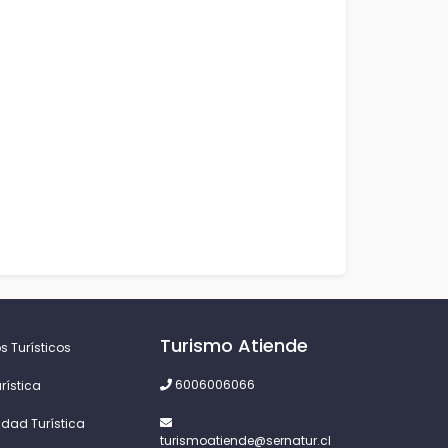
Turismo Atiende
s Turísticos
6006006066
rística
idad Turística
turismoatiende@sernatur.cl