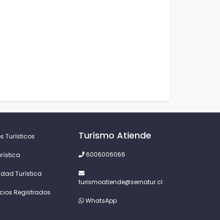
Turismo Atiende
s Turísticos
6006006066
rística
idad Turística
turismoatiende@sernatur.cl
icios Registrados
WhatsApp