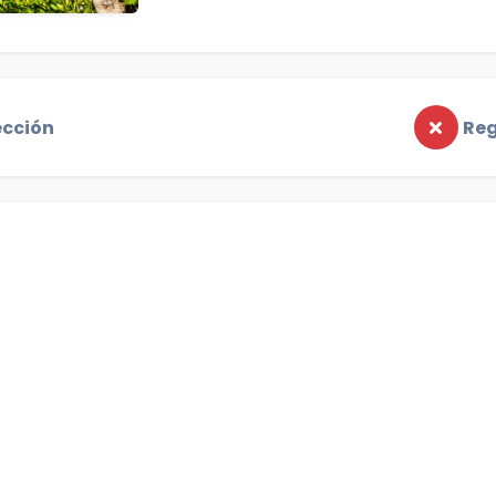
ección
Reg