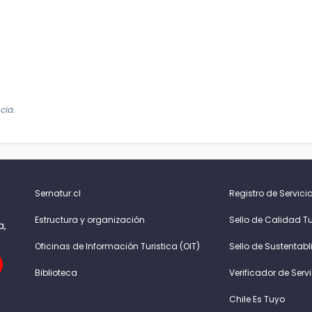
cia.
Sernatur.cl
Registro de Servicio
Estructura y organización
Sello de Calidad Tu
a,
Oficinas de Información Turistica (OIT)
Sello de Sustentabl
Biblioteca
Verificador de Serv
Chile Es Tuyo