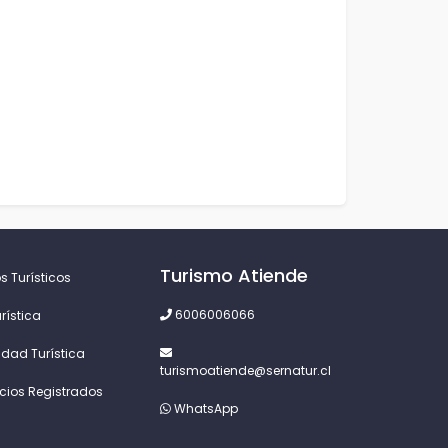
Turismo Atiende
s Turísticos
6006006066
rística
idad Turística
turismoatiende@sernatur.cl
icios Registrados
WhatsApp