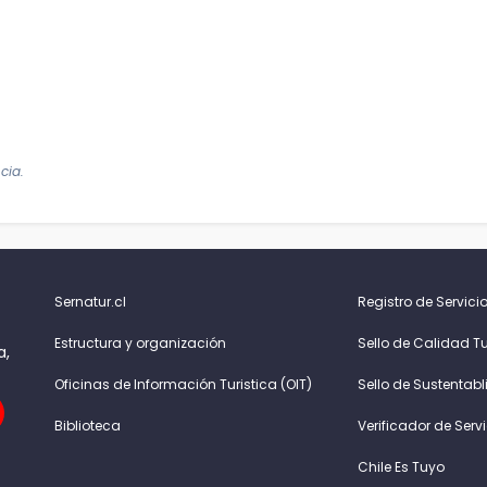
cia.
Sernatur.cl
Registro de Servicio
Estructura y organización
Sello de Calidad Tu
a,
Oficinas de Información Turistica (OIT)
Sello de Sustentabl
Biblioteca
Verificador de Serv
Chile Es Tuyo