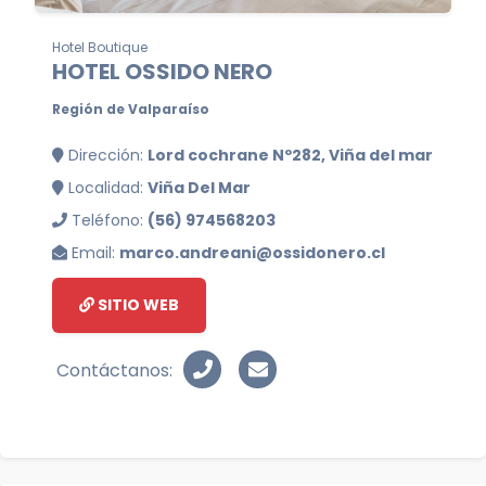
Hotel Boutique
HOTEL OSSIDO NERO
Región de Valparaíso
Dirección:
Lord cochrane Nº282, Viña del mar
Localidad:
Viña Del Mar
Teléfono:
(56) 974568203
Email:
marco.andreani@ossidonero.cl
SITIO WEB
Contáctanos: