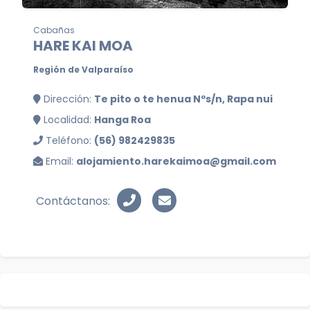
Cabañas
HARE KAI MOA
Región de Valparaíso
Dirección:
Te pito o te henua Nºs/n, Rapa nui
Localidad:
Hanga Roa
Teléfono:
(56) 982429835
Email:
alojamiento.harekaimoa@gmail.com
Contáctanos: