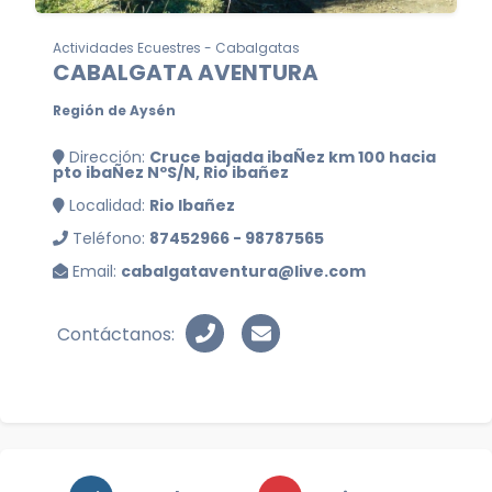
Actividades Ecuestres - Cabalgatas
CABALGATA AVENTURA
Región de Aysén
Dirección:
Cruce bajada ibaÑez km 100 hacia
pto ibaÑez NºS/N, Rio ibañez
Localidad:
Rio Ibañez
Teléfono:
87452966 - 98787565
Email:
cabalgataventura@live.com
Contáctanos: