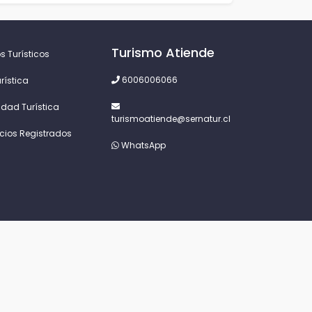
Turismo Atiende
s Turísticos
6006006066
rística
idad Turística
turismoatiende@sernatur.cl
icios Registrados
WhatsApp