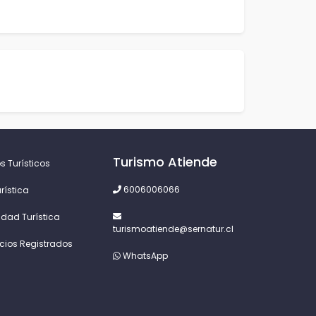
Turismo Atiende
s Turísticos
6006006066
rística
idad Turística
turismoatiende@sernatur.cl
icios Registrados
WhatsApp