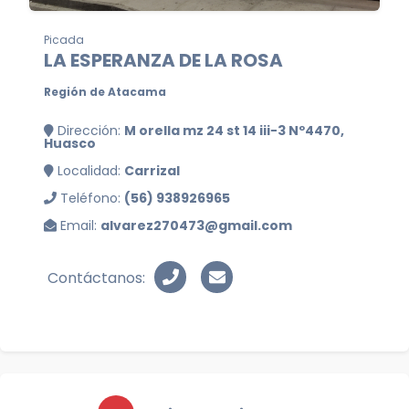
Picada
LA ESPERANZA DE LA ROSA
Región de Atacama
Dirección:
M orella mz 24 st 14 iii−3 Nº4470,
Huasco
Localidad:
Carrizal
Teléfono:
(56) 938926965
Email:
alvarez270473@gmail.com
Contáctanos: