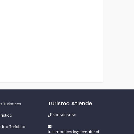
Turismo Atiende
s Turísticos
6006006066
rística
idad Turística
turismoatiende@sernatur.cl