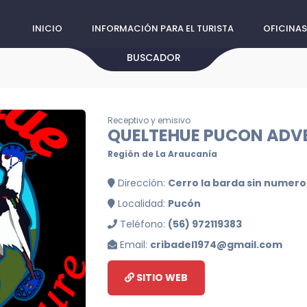
INICIO
INFORMACIÓN PARA EL TURISTA
OFICINAS
BUSCADOR
Receptivo y emisivo
QUELTEHUE PUCON ADV
Región de La Araucanía
Dirección:
Cerro la barda sin numero,
Localidad:
Pucón
Teléfono:
(56) 972119383
Email:
cribadel1974@gmail.com
SITIO WEB