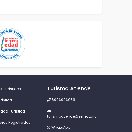
Turismo Atiende
s Turísticos
6006006066
rística
idad Turística
turismoatiende@sernatur.cl
icios Registrados
WhatsApp