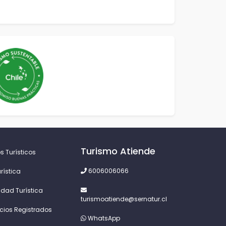
Turismo Atiende
s Turísticos
6006006066
rística
idad Turística
turismoatiende@sernatur.cl
icios Registrados
WhatsApp