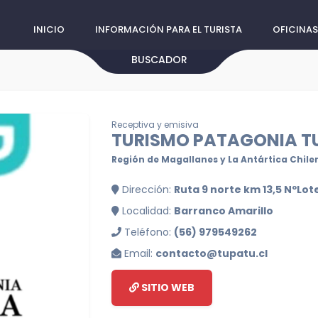
INICIO
INFORMACIÓN PARA EL TURISTA
OFICINAS
BUSCADOR
Receptiva y emisiva
TURISMO PATAGONIA T
Región de Magallanes y La Antártica Chile
Dirección:
Ruta 9 norte km 13,5 NºLot
Localidad:
Barranco Amarillo
Teléfono:
(56) 979549262
Email:
contacto@tupatu.cl
SITIO WEB