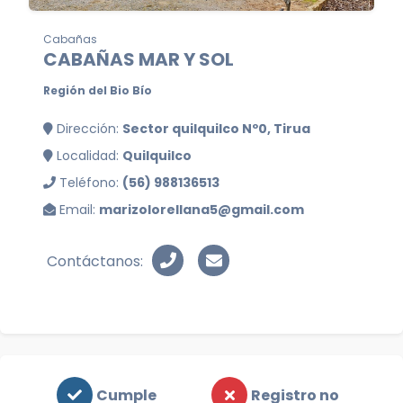
Cabañas
CABAÑAS MAR Y SOL
Región del Bio Bío
Dirección:
Sector quilquilco Nº0, Tirua
Localidad:
Quilquilco
Teléfono:
(56) 988136513
Email:
marizolorellana5@gmail.com
Contáctanos:
Cumple
Registro no