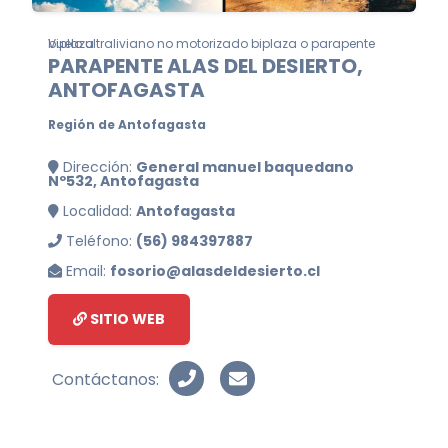
Vuelo ultraliviano no motorizado biplaza o parapente biplaza
PARAPENTE ALAS DEL DESIERTO,
ANTOFAGASTA
Región de Antofagasta
Dirección:
General manuel baquedano
Nº532, Antofagasta
Localidad:
Antofagasta
Teléfono:
(56) 984397887
Email:
fosorio@alasdeldesierto.cl
SITIO WEB
Contáctanos: