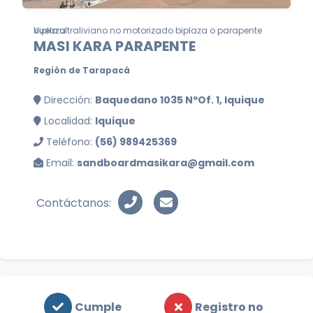
Vuelo ultraliviano no motorizado biplaza o parapente biplaza
MASI KARA PARAPENTE
Región de Tarapacá
Dirección:
Baquedano 1035 NºOf. 1, Iquique
Localidad:
Iquique
Teléfono:
(56) 989425369
Email:
sandboardmasikara@gmail.com
Contáctanos:
Cumple
Registro no