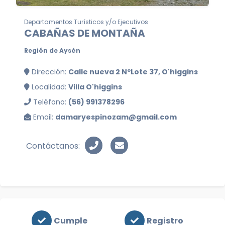
Departamentos Turísticos y/o Ejecutivos
CABAÑAS DE MONTAÑA
Región de Aysén
Dirección:
Calle nueva 2 NºLote 37, O'higgins
Localidad:
Villa O'higgins
Teléfono:
(56) 991378296
Email:
damaryespinozam@gmail.com
Contáctanos:
Cumple
Registro