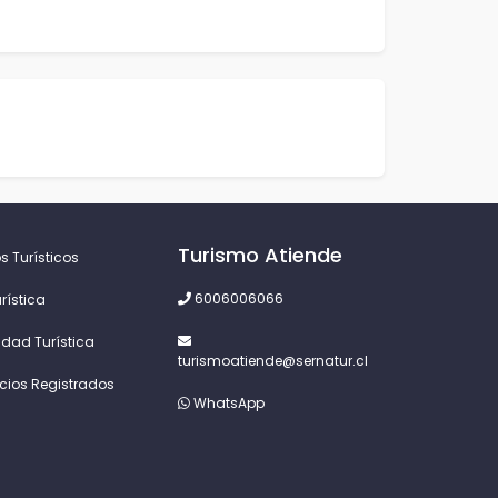
Turismo Atiende
s Turísticos
6006006066
rística
idad Turística
turismoatiende@sernatur.cl
icios Registrados
WhatsApp