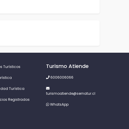
Turismo Atiende
s Turísticos
6006006066
rística
idad Turística
turismoatiende@sernatur.cl
icios Registrados
WhatsApp