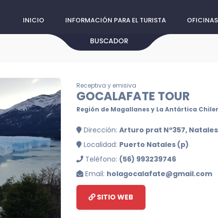
INICIO
INFORMACIÓN PARA EL TURISTA
OFICINAS
BUSCADOR
Receptiva y emisiva
GOCALAFATE TOUR
Región de Magallanes y La Antártica Chile
Dirección:
Arturo prat Nº357, Natales
Localidad:
Puerto Natales (p)
Teléfono:
(56) 993239746
Email:
holagocalafate@gmail.com
SITIO WEB