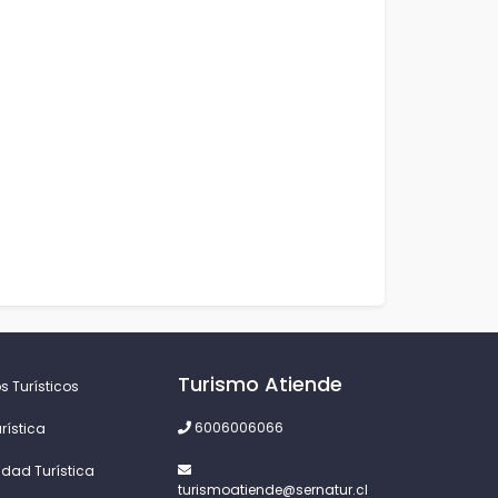
Turismo Atiende
s Turísticos
6006006066
rística
idad Turística
turismoatiende@sernatur.cl