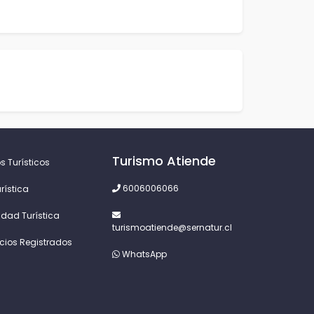
Turismo Atiende
s Turísticos
6006006066
rística
idad Turística
turismoatiende@sernatur.cl
icios Registrados
WhatsApp