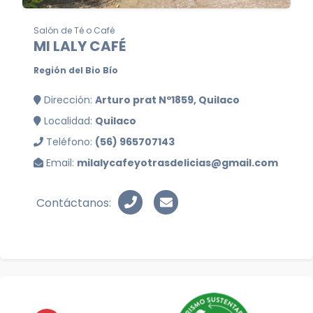
Salón de Té o Café
MI LALY CAFÉ
Región del Bio Bío
Dirección:
Arturo prat Nº1859, Quilaco
Localidad:
Quilaco
Teléfono:
(56) 965707143
Email:
milalycafeyotrasdelicias@gmail.com
Contáctanos: