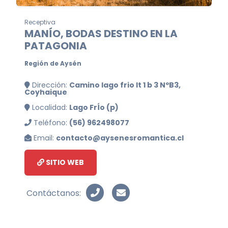
Receptiva
MANÍO, BODAS DESTINO EN LA
PATAGONIA
Región de Aysén
Dirección:
Camino lago frio lt 1 b 3 NºB3,
Coyhaique
Localidad:
Lago FrÍo (p)
Teléfono:
(56) 962498077
Email:
contacto@aysenesromantica.cl
SITIO WEB
Contáctanos: