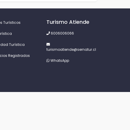
Turismo Atiende
s Turísticos
6006006066
rística
idad Turística
turismoatiende@sernatur.cl
icios Registrados
WhatsApp