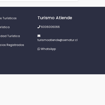
Turismo Atiende
s Turísticos
6006006066
rística
idad Turística
turismoatiende@sernatur.cl
icios Registrados
WhatsApp