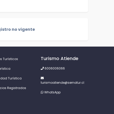
istro no vigente
Turismo Atiende
s Turísticos
6006006066
rística
idad Turística
turismoatiende@sernatur.cl
icios Registrados
WhatsApp