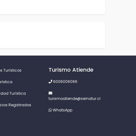
Turismo Atiende
s Turísticos
6006006066
rística
idad Turística
turismoatiende@sernatur.cl
icios Registrados
WhatsApp