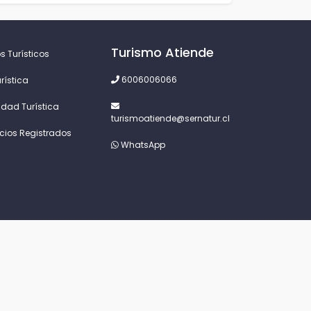
Turismo Atiende
s Turísticos
6006006066
rística
idad Turística
turismoatiende@sernatur.cl
icios Registrados
WhatsApp