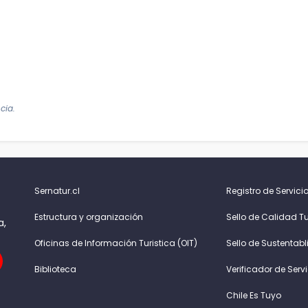
cia.
Sernatur.cl
Registro de Servicio
Estructura y organización
Sello de Calidad Tu
a,
Oficinas de Información Turistica (OIT)
Sello de Sustentabl
Biblioteca
Verificador de Serv
Chile Es Tuyo