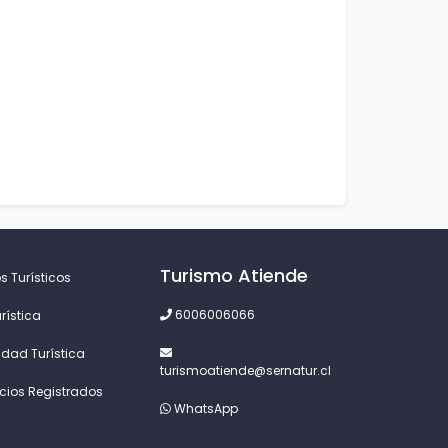
Turismo Atiende
s Turísticos
6006006066
rística
idad Turística
turismoatiende@sernatur.cl
icios Registrados
WhatsApp