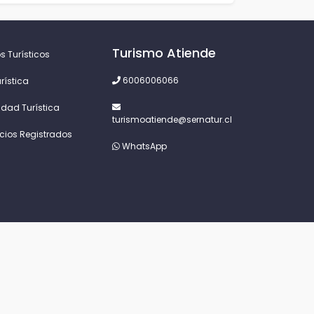
Turismo Atiende
s Turísticos
6006006066
rística
idad Turística
turismoatiende@sernatur.cl
icios Registrados
WhatsApp