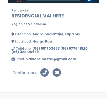
Residencial
RESIDENCIAL VAI HERE
Región de Valparaíso
Dirección:
Avareipua NºS/N, Rapa nui
Localidad:
Hanga Roa
Teléfono:
(56) 951703483 (56) 977641920
(56) 322100659
Email:
vaihere.hostal@gmail.com
Contáctanos: