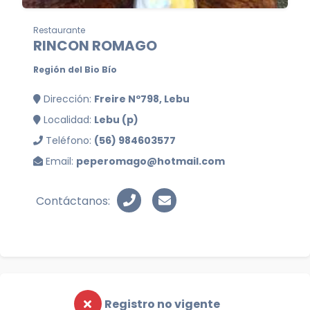
Restaurante
RINCON ROMAGO
Región del Bio Bío
Dirección:
Freire Nº798, Lebu
Localidad:
Lebu (p)
Teléfono:
(56) 984603577
Email:
peperomago@hotmail.com
Contáctanos:
Registro no vigente