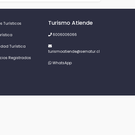
Turismo Atiende
s Turísticos
6006006066
rística
idad Turística
turismoatiende@sernatur.cl
icios Registrados
WhatsApp