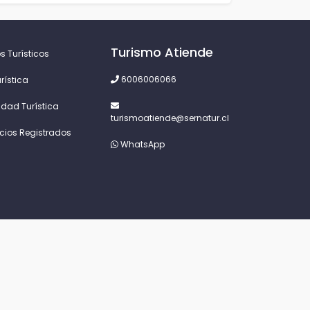
Turismo Atiende
s Turísticos
6006006066
rística
idad Turística
turismoatiende@sernatur.cl
icios Registrados
WhatsApp