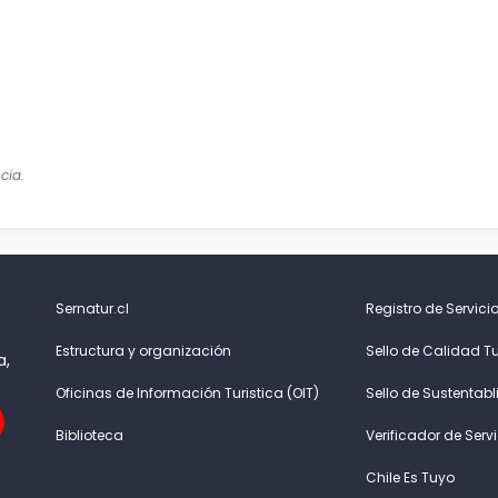
cia.
Sernatur.cl
Registro de Servicio
Estructura y organización
Sello de Calidad Tu
a,
Oficinas de Información Turistica (OIT)
Sello de Sustentabl
Biblioteca
Verificador de Serv
Chile Es Tuyo