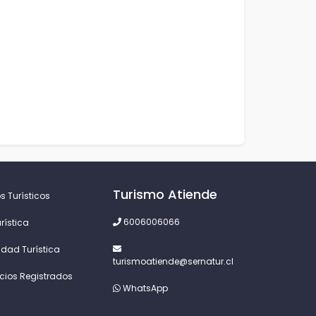
Turismo Atiende
s Turísticos
6006006066
rística
idad Turística
turismoatiende@sernatur.cl
icios Registrados
WhatsApp