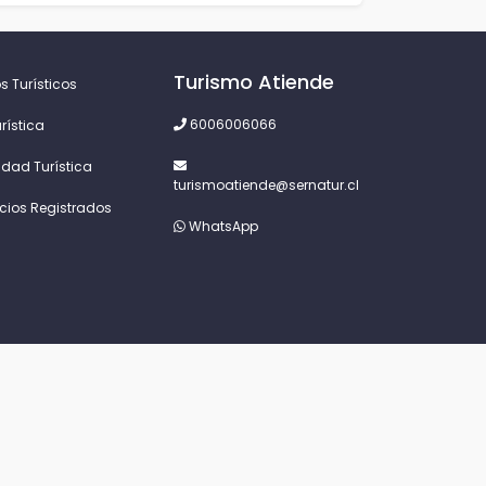
Turismo Atiende
s Turísticos
6006006066
rística
idad Turística
turismoatiende@sernatur.cl
icios Registrados
WhatsApp