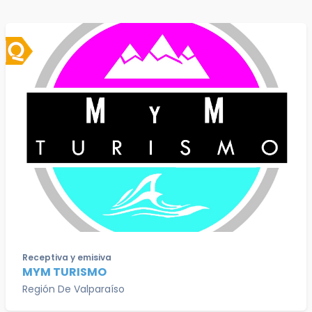
Receptiva y emisiva
MYM TURISMO
Región De Valparaíso