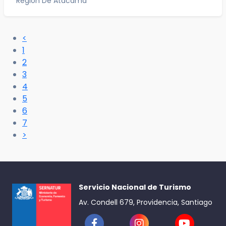
Región De Atacama
<
1
2
3
4
5
6
7
>
Servicio Nacional de Turismo
Av. Condell 679, Providencia, Santiago