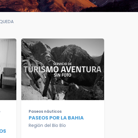
SQUEDA
o
Paseos náuticos
PASEOS POR LA BAHIA
Región del Bio Bío
OS