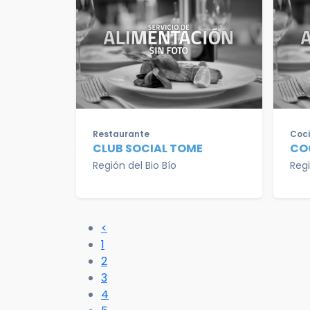
Restaurante
Coci
CLUB SOCIAL TOME
CO
Región del Bio Bío
Regi
<
1
2
3
4