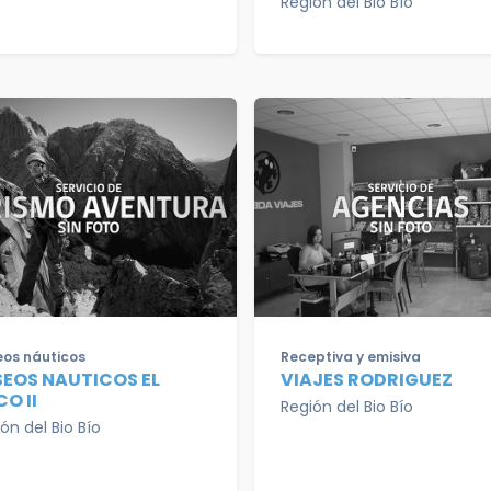
Región del Bio Bío
os náuticos
Receptiva y emisiva
SEOS NAUTICOS EL
VIAJES RODRIGUEZ
O II
Región del Bio Bío
ón del Bio Bío