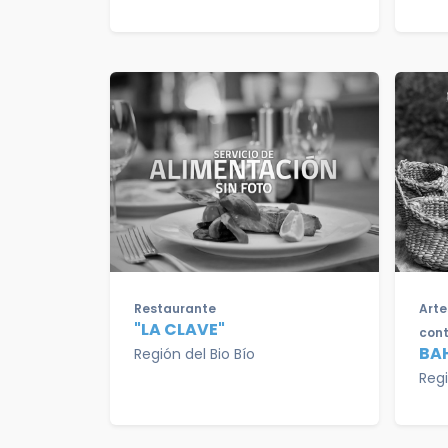
Restaurante
Arte
"LA CLAVE"
con
BA
Región del Bio Bío
Regi