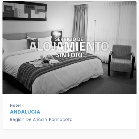
Hotel
ANDALUCIA
Región De Arica Y Parinacota