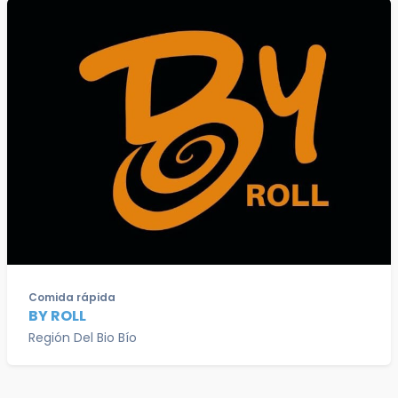
Comida rápida
BY ROLL
Región Del Bio Bío